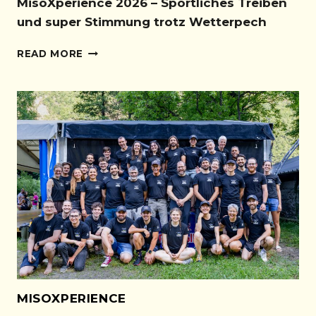
MisoXperience 2026 – Sportliches Treiben
und super Stimmung trotz Wetterpech
MISOXPERIENCE
READ MORE
2026
–
SPORTLICHES
TREIBEN
UND
SUPER
STIMMUNG
TROTZ
WETTERPECH
MISOXPERIENCE