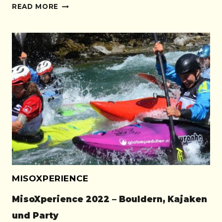
MISOXPERIENCE
READ MORE
2024
–
BOULDERN,
FLIEGEN,
KAJAKEN
UND
PARTY
MISOXPERIENCE
MisoXperience 2022 – Bouldern, Kajaken
und Party