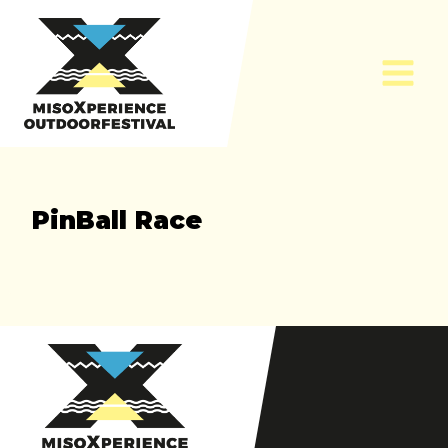
Skip
to
content
PinBall Race