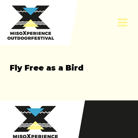
Skip
to
content
Fly Free as a Bird